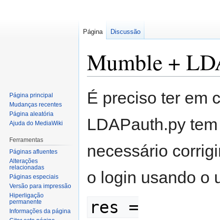
Página
Discussão
Mumble + LD
Saltar
Saltar
É preciso ter em 
Página principal
para
para
Mudanças recentes
a
a
Página aleatória
LDAPauth.py tem 
navegação
pesquisa
Ajuda do MediaWiki
Ferramentas
necessário corrig
Páginas afluentes
Alterações
relacionadas
o login usando o
Páginas especiais
Versão para impressão
Hiperligação
res =
permanente
Informações da página