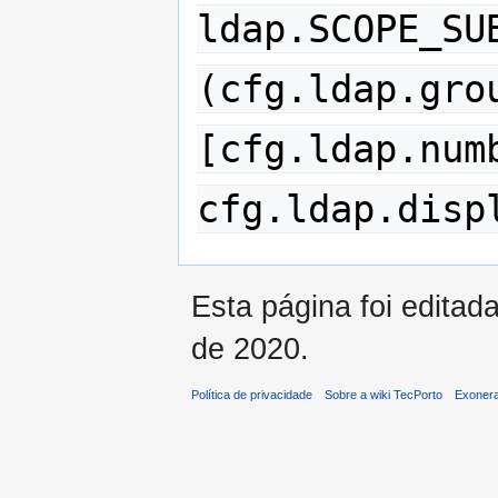
ldap.SCOPE_SU
(cfg.ldap.gro
[cfg.ldap.num
cfg.ldap.disp
Esta página foi editad
de 2020.
Política de privacidade
Sobre a wiki TecPorto
Exonera