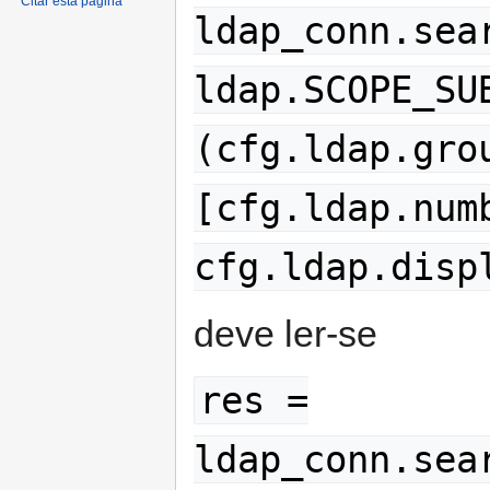
Citar esta página
ldap_conn.sea
ldap.SCOPE_SU
(cfg.ldap.gro
[cfg.ldap.num
cfg.ldap.disp
deve ler-se
res =
ldap_conn.sea