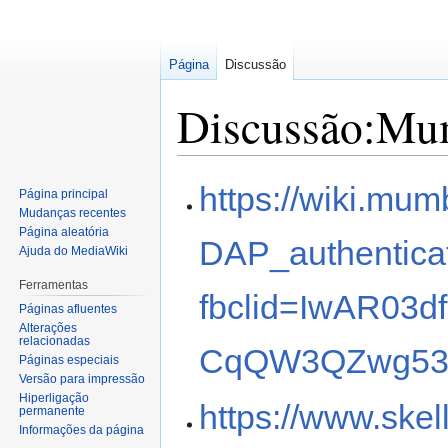
Página
Discussão
Discussão:Mu
Saltar
Saltar
https://wiki.mu
Página principal
para
para
Mudanças recentes
a
a
Página aleatória
DAP_authentica
navegação
pesquisa
Ajuda do MediaWiki
Ferramentas
fbclid=IwAR03
Páginas afluentes
Alterações
relacionadas
CqQW3QZwg53k
Páginas especiais
Versão para impressão
Hiperligação
https://www.skel
permanente
Informações da página