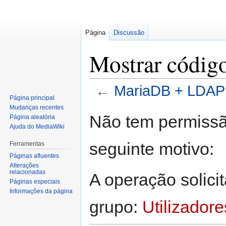
Página
Discussão
Mostrar códig
←
MariaDB + LDAP
Página principal
Mudanças recentes
Saltar
Saltar
Não tem permissão
Página aleatória
para
para
Ajuda do MediaWiki
a
a
seguinte motivo:
Ferramentas
navegação
pesquisa
Páginas afluentes
Alterações
relacionadas
A operação solicit
Páginas especiais
Informações da página
grupo:
Utilizadore