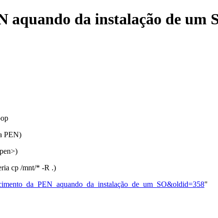
N aquando da instalação de um 
oop
 a PEN)
_pen>)
ria cp /mnt/* -R .)
conhecimento_da_PEN_aquando_da_instalação_de_um_SO&oldid=358
"