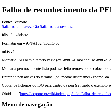
Falha de reconhecimento da PE
Fonte: TecPorto
Saltar para a navegação
Saltar para a pesquisa
fdisk /dev/sd<x>
Formatar em w95/FAT32 (código 0c)
mkfs.vfat
Montar o ISO num diretório vazio (ex. /mnt) -> mount *.iso /mnt -o l
Montar a pen novamente (Isto pode ser feito removendo e colocando
Entrar na pen através do terminal (cd /media/<username>/<nome_da
Copiar os ficheiros do ISO para dentro da pen (seguindo o exemplo se
Obtida de "
https://tecporto.pt/wiki/index.php?title=Falha_de_re
Menu de navegação