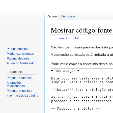
Página
Discussão
Mostrar código-font
←
Samba + LDAP
Saltar
Saltar
Não tem permissão para editar esta pá
Página principal
para
para
Mudanças recentes
A operação solicitada está limitada a u
a
a
Página aleatória
navegação
pesquisa
Ajuda do MediaWiki
Pode ver e copiar o conteúdo desta pá
Ferramentas
Páginas afluentes
Alterações
relacionadas
Páginas especiais
Informações da página