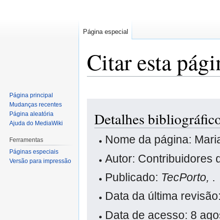
Página especial
Citar esta pági
Página principal
Saltar
Saltar
Mudanças recentes
Detalhes bibliográf
Página aleatória
para
para
Ajuda do MediaWiki
a
a
navegação
pesquisa
Nome da página: Mar
Ferramentas
Páginas especiais
Autor: Contribuidores 
Versão para impressão
Publicado:
TecPorto,
.
Data da última revisã
Data de acesso: 8 ag