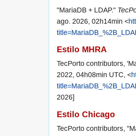
"MariaDB + LDAP."
TecPo
ago. 2026, 02h14min <
ht
title=MariaDB_%2B_LDA
Estilo MHRA
TecPorto contributors, '
2022, 04h08min UTC, <
h
title=MariaDB_%2B_LDA
2026]
Estilo Chicago
TecPorto contributors, "