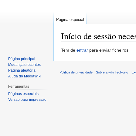
Página especial
Início de sessão nece
Saltar
Saltar
Tem de
entrar
para enviar ficheiros.
para
para
Página principal
a
a
Mudanças recentes
navegação
pesquisa
Página aleatória
Política de privacidade
Sobre a wiki TecPorto
Ex
Ajuda do MediaWiki
Ferramentas
Páginas especiais
Versão para impressão