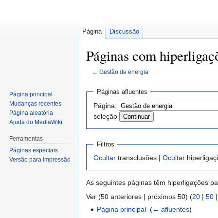
Página
Discussão
Páginas com hiperligaç
←
Gestão de energia
Saltar
Saltar
Páginas afluentes
Página principal
para
para
Mudanças recentes
Página:
a
a
Página aleatória
seleção
navegação
pesquisa
Ajuda do MediaWiki
Ferramentas
Filtros
Páginas especiais
Ocultar
transclusões |
Ocultar
hiperligaç
Versão para impressão
As seguintes páginas têm hiperligações p
Ver (50 anteriores | próximos 50) (
20
|
50
Página principal
‎
(
← afluentes
)